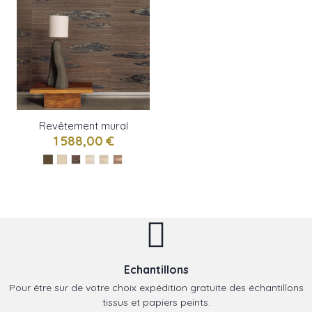
Revêtement mural
ORION de Elitis
1 588,00 €
Echantillons
Pour être sur de votre choix expédition gratuite des échantillons
tissus et papiers peints.