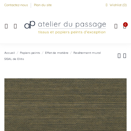
Contactez-nous
Plan du site
Wishlist (
0
)
0
Accueil
Papiers peints
Effet de matière
Revêtement mural
SISAL de Elitis