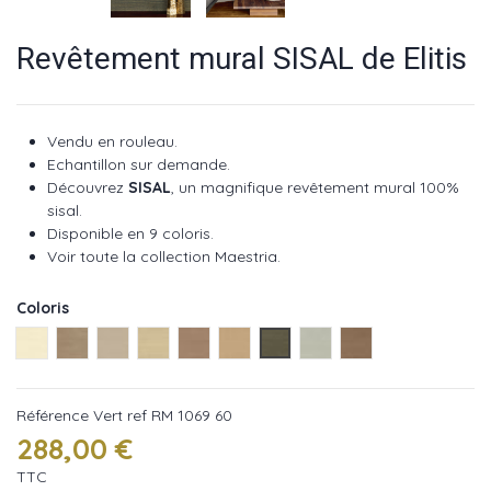
Revêtement mural SISAL de Elitis
Vendu en rouleau.
Echantillon sur demande.
Découvrez
SISAL
, un magnifique revêtement mural 100%
sisal.
Disponible en 9 coloris.
Voir toute la collection Maestria.
Coloris
voile ref RM 1069 01
Taupe ref RM 1069 04
Naturel ref RM 1069 05
Blond ref RM 1069 11
Chaudron ref RM 1069 15
Fauve ref RM 1069 52
Vert ref RM 1069 60
Menthe ref RM 1069 86
Cannelle ref RM 10
Référence
Vert ref RM 1069 60
288,00 €
TTC