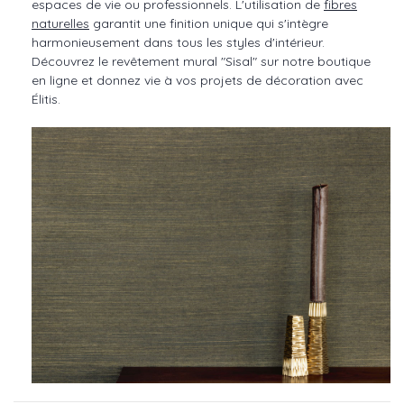
espaces de vie ou professionnels. L'utilisation de
fibres
naturelles
garantit une finition unique qui s'intègre
harmonieusement dans tous les styles d'intérieur.
Découvrez le revêtement mural "Sisal" sur notre boutique
en ligne et donnez vie à vos projets de décoration avec
Élitis.