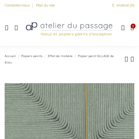
Contactez-nous
Plan du site
Wishlist (
0
)
0
Accueil
Papiers peints
Effet de matière
Papier peint SILLAGE de
Elitis