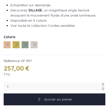
Echantillon sur demande.
Découvrez
SILLAGE
, un magnifique vinyle texturé
évoquant le mouvement fluide d'une onde lumineuse.
Disponible en 4 coloris.
Voir toute la collection Cordes sensibles.
Coloris
Naturel ref VP 997 10
Jaune ref VP 997 20
Vert ref VP 997 60
Gris ref VP 997 01
Référence
VP 997
257,00 €
TTC
Ajouter au panier