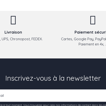
Livraison
Paiement sécur
 UPS, Chronopost, FEDEX.
Cartes, Google Pay, PayPal
Paiement en 4x, ..
Inscrivez-vous à la newsletter
e à tout moment. Vous trouverez pour cela nos informations de contact dans les condi