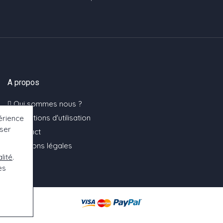
A propos
Qui sommes nous ?
Conditions d'utilisation
érience
oser
Contact
Mentions légales
lité
.
es