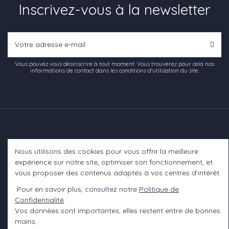
Inscrivez-vous à la newsletter
Vous pouvez vous désinscrire à tout moment. Vous trouverez pour cela nos
informations de contact dans les conditions d'utilisation du site.
Nous utilisons des cookies pour vous offrir la meilleure
Informations
expérience sur notre site, optimiser son fonctionnement, et
vous proposer des contenus adaptés à vos centres d’intérêt.
A propos
Pour en savoir plus, consultez notre
Politique de
Confidentialité
.
Contact us
Vos données sont importantes, elles restent entre de bonnes
mains.