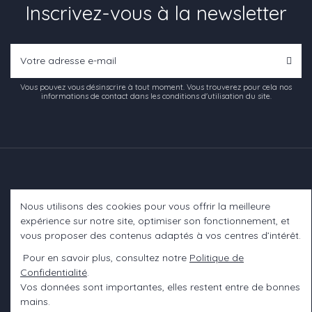
Inscrivez-vous à la newsletter
Vous pouvez vous désinscrire à tout moment. Vous trouverez pour cela nos
informations de contact dans les conditions d'utilisation du site.
Nous utilisons des cookies pour vous offrir la meilleure
Informations
expérience sur notre site, optimiser son fonctionnement, et
vous proposer des contenus adaptés à vos centres d’intérêt.
A propos
Pour en savoir plus, consultez notre
Politique de
Confidentialité
.
Contact us
Vos données sont importantes, elles restent entre de bonnes
mains.