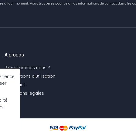
e à tout moment. Vous trouverez pour cela nos informations de contact dans les condi
A propos
Qui sommes nous ?
Conditions d'utilisation
érience
oser
Contact
Mentions légales
lité
.
es