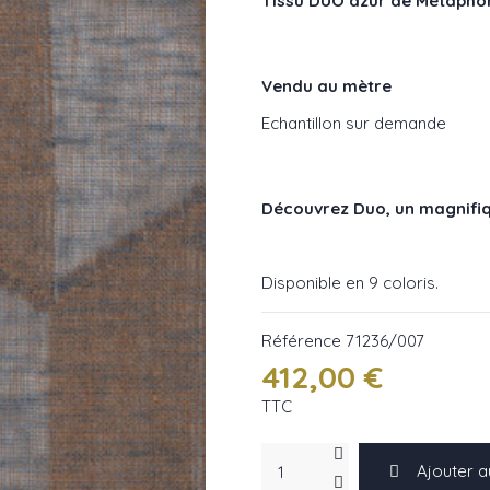
Tissu DUO azur de Métapho
Vendu au mètre
Echantillon sur demande
Découvrez Duo, un magnifiqu
Disponible en 9 coloris.
Référence
71236/007
412,00 €
TTC
Ajouter a