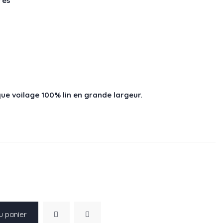
res
e voilage 100% lin en grande largeur.
u panier