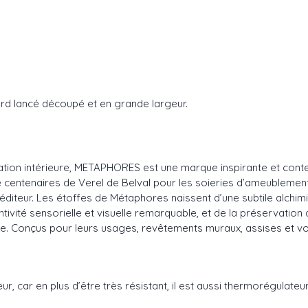
ard lancé découpé et en grande largeur.
ration intérieure, METAPHORES est une marque inspirante et conte
e centenaires de Verel de Belval pour les soieries d’ameublement e
diteur. Les étoffes de Métaphores naissent d’une subtile alchimie 
ntivité sensorielle et visuelle remarquable, et de la préservation
ance. Conçus pour leurs usages, revêtements muraux, assises et vo
eur, car en plus d’être très résistant, il est aussi thermorégulateu