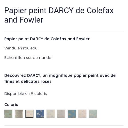
Papier peint DARCY de Colefax
and Fowler
Papier peint DARCY de Colefax and Fowler
Vendu en rouleau
Echantillon sur demande
Découvrez DARCY
,
un magnifique papier peint avec de
fines et délicates roses.
Disponible en 9 coloris.
Coloris
Aqua - réf : 07957/01
Pewter - réf : 07957/02
Red - réf : 07957/03
Navy - réf : 07957/07
Blue - réf : 07957/08
Grey - réf : 07957/09
OldBlue - réf : 07957/10
PalePink - réf : 07957/11
SeaBlue - réf : 079