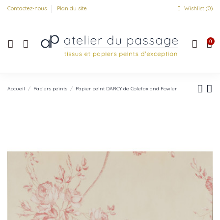
Contactez-nous
Plan du site
Wishlist (
0
)
0
Accueil
Papiers peints
Papier peint DARCY de Colefax and Fowler