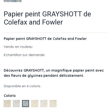
Papier peint GRAYSHOTT de
Colefax and Fowler
Papier peint GRAYSHOTT de Colefax and Fowler
Vendu en rouleau
Echantillon sur demande
Découvrez GRAYSHOTT
,
un magnifique papier peint avec
des fleurs de glycines pendant délicatement.
Disponible en 6 coloris.
Coloris
Gold - réf : W7005-01
SilverBlue - réf : W7005-02
Navy - réf : W7005-03
PingGreen - réf : W7005-04
BlueGreen - réf : W7005-05
LilaGreen - réf : W7005-06