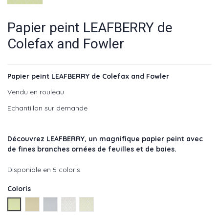
Papier peint LEAFBERRY de
Colefax and Fowler
Papier peint LEAFBERRY de Colefax and Fowler
Vendu en rouleau
Echantillon sur demande
Découvrez LEAFBERRY
,
un magnifique papier peint avec
de fines branches ornées de feuilles et de baies.
Disponible en 5 coloris.
Coloris
Green - réf : 07137/01
Yellow - réf : 07137/03
OldBlue - réf : 07137/04
Blue - réf : 07137/06
Leaf - réf : 07137/07