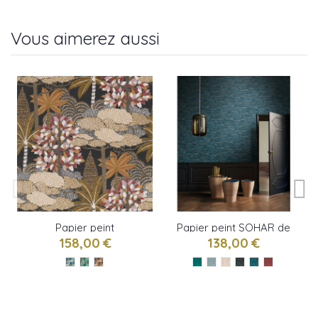
Vous aimerez aussi
Papier peint
Papier peint SOHAR de
MARAKANDA de
CASAMANCE
158,00 €
138,00 €
CASAMANCE