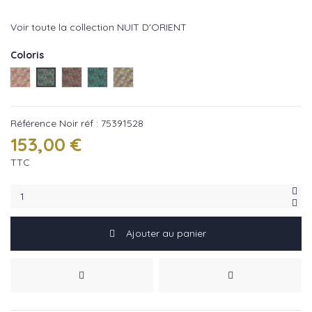
Voir toute la collection NUIT D'ORIENT
Coloris
Rose réf : 75390814
Noir réf : 75391528
Cuivre réf : 75391426
Topaze réf : 75391120
Mordore réf : 75390916
Référence
Noir réf : 75391528
153,00 €
TTC
Ajouter au panier