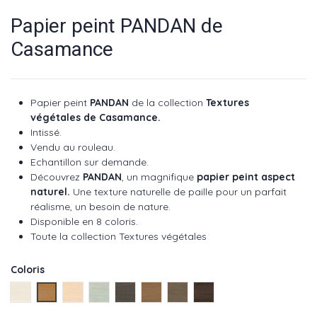
Papier peint PANDAN de
Casamance
Papier peint
PANDAN
de la collection
Textures
végétales de Casamance.
Intissé.
Vendu au rouleau.
Echantillon sur demande.
Découvrez
PANDAN
, un magnifique
papier peint aspect
naturel.
Une texture naturelle de paille pour un parfait
réalisme, un besoin de nature.
Disponible en 8 coloris.
Toute la collection Textures végétales
Coloris
Perle ref : 75360100
Ocre ref : 75360814
Paille ref : 75360202
Paon ref : 75360508
Marine ref : 75360406
Noyer ref : 75360610
Cendre ref : 75360304
Ebene ref : 75360712