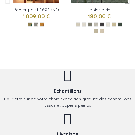
Papier peint OSORNO
Papier peint
de Elitis
TRAVERTIN de Elitis
1 009,00 €
180,00 €
Echantillons
Pour être sur de votre choix expédition gratuite des échantillons
tissus et papiers peints.
Livraison