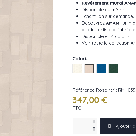
Revêtement mural AMA
Disponible au mètre.
Echantillon sur demande.
Découvrez
AMAMI
, un ma
produit artisanal fabriqué
Disponible en 4 coloris.
Voir toute la collection A
Coloris
Blanc ref : RM 1035 01
Rose ref : RM 1035 03
Bleu ref : RM 10
Vert ref : 
Référence
Rose ref : RM 1035
347,00 €
TTC
Ajouter a