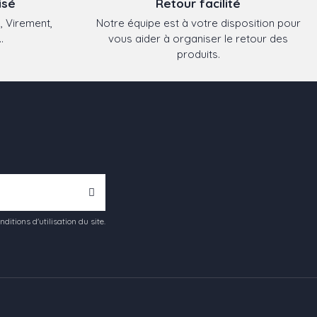
isé
Retour facilité
, Virement,
Notre équipe est à votre disposition pour
.
vous aider à organiser le retour des
produits.
tions d'utilisation du site.