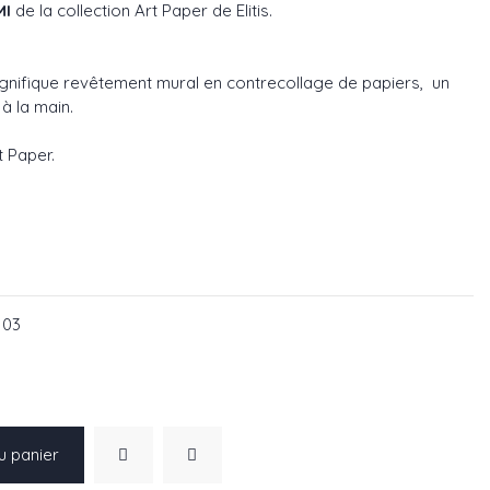
MI
de la collection Art Paper de Elitis.
gnifique revêtement mural en contrecollage de papiers, un
 à la main.
rt Paper
.
35 05
RM 1035 06
 03
u panier