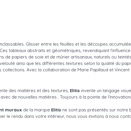
lassables. Glisser entre les feuilles et les découpes accumulées 
s tableaux abstraits et géométriques, revendiquant l'influence des
ons de papiers de soie et de mûrier artisanaux, naturels ou tein
elouté ainsi que les différentes textures selon la qualité du papier
s collections. Avec la collaboration de Marie Papillaud et Vincent
ente des matières et des textures,
Elitis
invente un langage visuel
c de nouvelles matières . Toujours à la pointe de l'innovation,
ent muraux
de la marque
Elitis
ne sont pas présentés sur notre b
er le rendu dans votre intérieur, nous vous invitons à nous conta