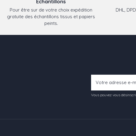
Echantillons
Pour être sur de votre choix expédition
DHL, DPD,
gratuite des échantillons tissus et papiers
peints.
Vous pouvez vous désinscrir