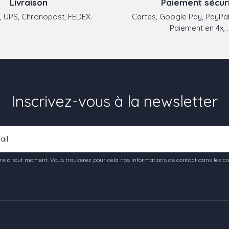
Livraison
Paiement sécur
 UPS, Chronopost, FEDEX.
Cartes, Google Pay, PayPal
Paiement en 4x, ..
Inscrivez-vous à la newsletter
e à tout moment. Vous trouverez pour cela nos informations de contact dans les condi