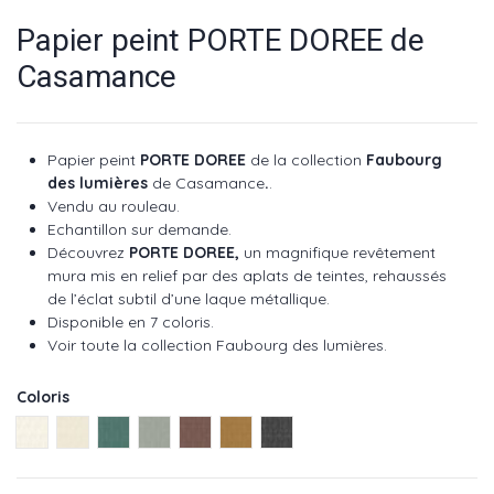
Papier peint PORTE DOREE de
Casamance
Papier peint
PORTE DOREE
de la collection
Faubourg
des lumières
de Casamance
.
.
Vendu au rouleau.
Echantillon sur demande.
Découvrez
PORTE DOREE
,
un magnifique revêtement
mura mis en relief par des aplats de teintes, rehaussés
de l’éclat subtil d’une laque métallique.
Disponible en 7 coloris.
Voir toute la collection Faubourg des lumières
.
Coloris
Blanc ref 76281732
Sable ref 76281834
Emeraude ref 76282038
Kaki ref 76281936
Liedevin ref 76282242
Ambre ref 76282140
Noir ref 76282344