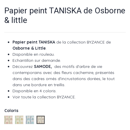
Papier peint TANISKA de Osborne
& little
Papier peint TANISKA
de la collection BYZANCE de
Osborne & Little
.
Disponible en rouleau.
Echantillon sur demande.
Découvrez
SAMODE
,
des motifs d'arbre de vie
contemporains avec des fleurs cachemire, présentés
dans des cadres ornés d'incrustations dorées, le tout
dans une bordure en treillis.
Disponible en 4 coloris.
Voir toute la collection BYZANCE
.
Coloris
Corail réf : W7906-01
Apple réf : W7906-02
Cobalt réf : W7906-03
Charcoal réf : W7906-04