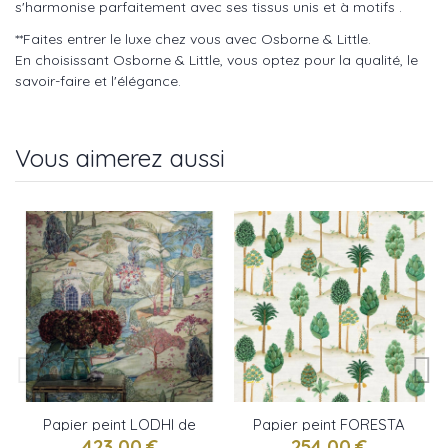
s'harmonise parfaitement avec ses tissus unis et à motifs .
**Faites entrer le luxe chez vous avec Osborne & Little.
En choisissant Osborne & Little, vous optez pour la qualité, le
savoir-faire et l'élégance.
Vous aimerez aussi
Papier peint LODHI de
Papier peint FORESTA
Osborne & little
de Osborne & little
423,00 €
254,00 €