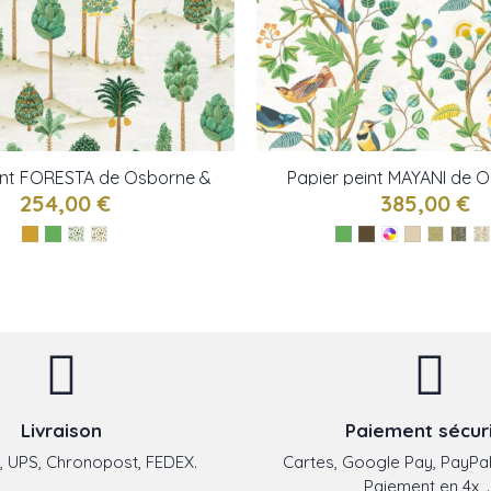
int FORESTA de Osborne &
Papier peint MAYANI de 
little
little
254,00 €
385,00 €
Livraison
Paiement sécur
 UPS, Chronopost, FEDEX.
Cartes, Google Pay, PayPal
Paiement en 4x, ..