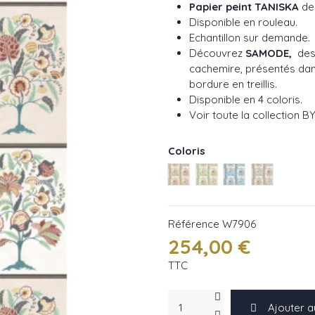
Papier peint TANISKA
de 
Disponible en rouleau.
Echantillon sur demande.
Découvrez
SAMODE
,
des
cachemire, présentés dan
bordure en treillis.
Disponible en 4 coloris.
Voir toute la collection 
Coloris
Corail réf : W7906-01
Apple réf : W7906-02
Cobalt réf : W7
Charcoal r
Référence
W7906
254,00 €
TTC
Ajouter a