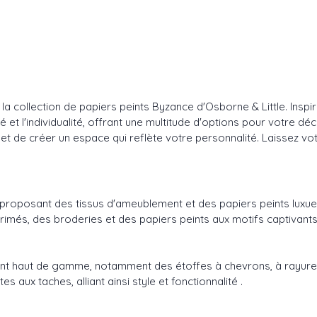
a collection de papiers peints Byzance d'Osborne & Little. Inspi
et l'individualité, offrant une multitude d'options pour votre dé
met de créer un espace qui reflète votre personnalité. Laissez v
oposant des tissus d'ameublement et des papiers peints luxueux 
rimés, des broderies et des papiers peints aux motifs captivants
nt haut de gamme, notamment des étoffes à chevrons, à rayures
 aux taches, alliant ainsi style et fonctionnalité .