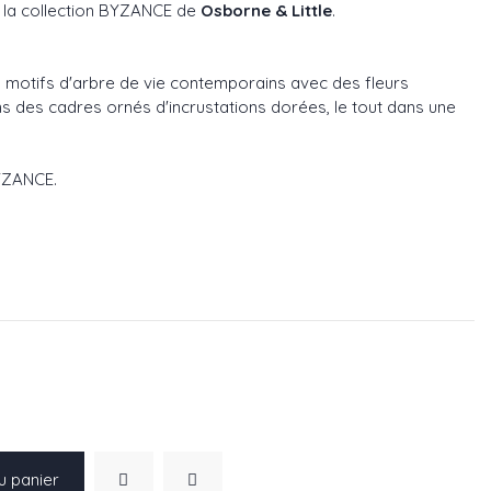
la collection BYZANCE de
Osborne & Little
.
 motifs d'arbre de vie contemporains avec des fleurs
s des cadres ornés d'incrustations dorées, le tout dans une
BYZANCE
.
906-03
éf : W7906-04
u panier