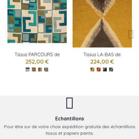
Tissus PARCOURS de
Tissus LA-BAS de
ELITIS
ELITIS
252,00 €
224,00 €
Echantillons
Pour être sur de votre choix expédition gratuite des échantillons
tissus et papiers peints.