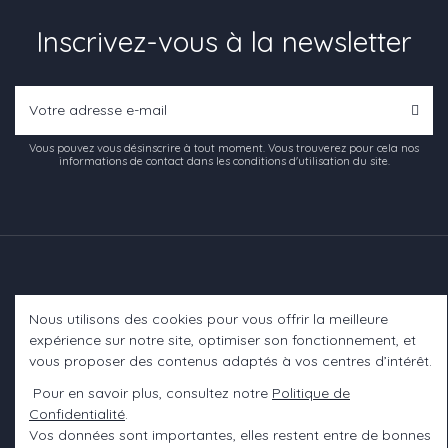
Inscrivez-vous à la newsletter
Vous pouvez vous désinscrire à tout moment. Vous trouverez pour cela nos
informations de contact dans les conditions d'utilisation du site.
Nous utilisons des cookies pour vous offrir la meilleure
Informations
expérience sur notre site, optimiser son fonctionnement, et
vous proposer des contenus adaptés à vos centres d’intérêt.
A propos
Pour en savoir plus, consultez notre
Politique de
Confidentialité
.
Contact us
Vos données sont importantes, elles restent entre de bonnes