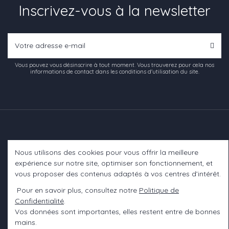
Inscrivez-vous à la newsletter
Vous pouvez vous désinscrire à tout moment. Vous trouverez pour cela nos
informations de contact dans les conditions d'utilisation du site.
Nous utilisons des cookies pour vous offrir la meilleure
Informations
expérience sur notre site, optimiser son fonctionnement, et
vous proposer des contenus adaptés à vos centres d’intérêt.
A propos
Pour en savoir plus, consultez notre
Politique de
Confidentialité
.
Contact us
Vos données sont importantes, elles restent entre de bonnes
mains.