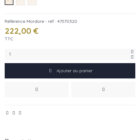
Mordore - réf : 47570320
Sable - réf : 47570207
Blanc - réf : 47570128
Référence
Mordore - réf : 47570320
222,00 €
TTC
Ajouter au panier