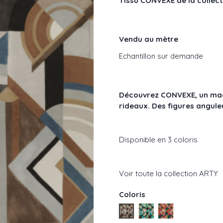
Tissu CONVEXE de la collec
Vendu au mètre
Echantillon sur demande
Découvrez CONVEXE
, un ma
rideaux. Des figures angule
Disponible en 3 coloris
Voir toute la collection ARTY
Coloris
Tabac réf : 50490269
Emeraude réf : 50490
Multico réf : 504