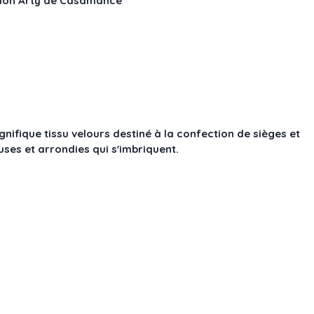
tion Arty de Casamance
gnifique tissu velours destiné à la confection de sièges et
uses et arrondies qui s'imbriquent.
155
90312