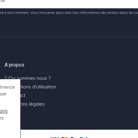
e à tout moment. Vous trouverez pour cela nos informations de contact dans les condi
A propos
Qui sommes nous ?
Conditions d'utilisation
érience
oser
Contact
Mentions légales
lité
.
es