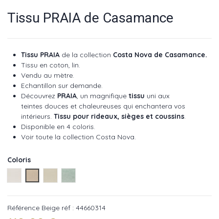
Tissu PRAIA de Casamance
Tissu PRAIA
de la collection
Costa Nova de Casamance.
Tissu en coton, lin.
Vendu au mètre.
Echantillon sur demande.
Découvrez
PRAIA
, un magnifique
tissu
uni aux
teintes douces et chaleureuses qui enchantera vos
intérieurs.
Tissu pour rideaux, sièges et coussins
.
Disponible en 4 coloris.
Voir toute la collection Costa Nova.
Coloris
Ivoire réf : 44660110
Beige réf : 44660314
Grege réf : 44660212
Celadon réf : 44660416
Référence
Beige réf : 44660314