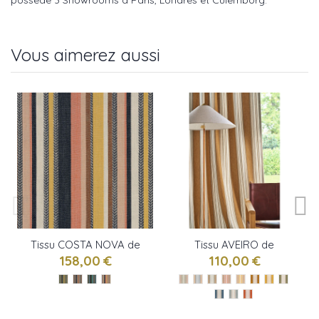
possède 3 Showrooms à Paris, Londres et Culemborg.
Vous aimerez aussi
Tissu COSTA NOVA de
Tissu AVEIRO de
Casamance
Casamance
158,00 €
110,00 €