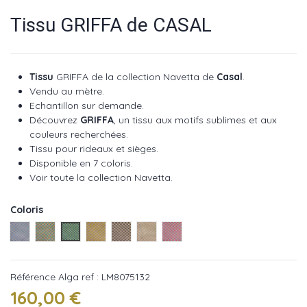
Tissu GRIFFA de CASAL
Tissu
GRIFFA de la collection Navetta de
Casal
.
Vendu au mètre.
Echantillon sur demande.
Découvrez
GRIFFA
, un tissu aux motifs sublimes et aux
couleurs recherchées.
Tissu pour rideaux et sièges.
Disponible en 7 coloris.
Voir toute la collection Navetta
.
Coloris
Crepusculo ref : LM8075111
Curacao ref : LM8075112
Alga ref : LM8075132
Mimosa ref : LM8075140
Giaguaro ref : LM8075150
Naturale ref : LM8075173
Lampone ref : LM8075192
Référence
Alga ref : LM8075132
160,00 €