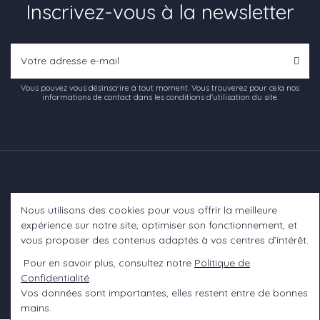
Inscrivez-vous à la newsletter
Vous pouvez vous désinscrire à tout moment. Vous trouverez pour cela nos
informations de contact dans les conditions d'utilisation du site.
Nous utilisons des cookies pour vous offrir la meilleure
Informations
expérience sur notre site, optimiser son fonctionnement, et
vous proposer des contenus adaptés à vos centres d’intérêt.
A propos
Pour en savoir plus, consultez notre
Politique de
Confidentialité
.
Contact us
Vos données sont importantes, elles restent entre de bonnes
mains.