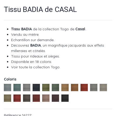
Tissu BADIA de CASAL
Tissu BADIA
de la collection Togo de
Casal
.
Vendu au mètre.
Echantillon sur demande.
Découvrez
BADIA
, un magnifique jacquards aux effets
milleraies et côtelés.
Tissu pour rideaux et sièges.
Disponible en 18 coloris.
Voir toute la collection Togo
.
Coloris
Glacier ref : 16227 10
Lagon ref : 16227 12
Coton ref : 16227 13
Marine ref : 16227 15
Liane ref : 16227 32
Malachite ref : 16227 34
Ble ref : 16227 42
Ambre ref : 16227 44
Paprika ref : 16227
Acier ref : 16
Naturel 
Sisal ref : 16227 74
Rubis ref : 16227 75
Tourbe ref : 16227 77
Bordeaux ref : 16227 80
Boudoir ref : 16227 90
Pensee ref : 16227 96
Onyx ref : 16227 100
Référence
16227