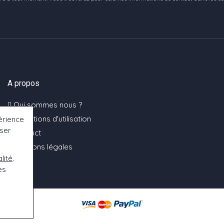
A propos
Qui sommes nous ?
Conditions d'utilisation
érience
oser
Contact
Mentions légales
lité
.
es