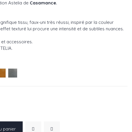
tion Astelia de
Casamance.
gnifique tissu, faux-uni très réussi, inspiré par la couleur
’effet texturé lui procure une intensité et de subtiles nuances.
 et accessoires.
STELIA
.
816
9921624
on ref 49920412
Fauve ref 49921422
Gris ref 49920614
1
u panier