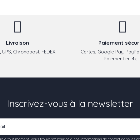
Livraison
Paiement sécur
 UPS, Chronopost, FEDEX.
Cartes, Google Pay, PayPal
Paiement en 4x, ..
Inscrivez-vous à la newsletter
e à tout moment. Vous trouverez pour cela nos informations de contact dans les condi