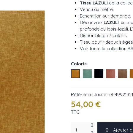
Tissu LAZULI
de
la collec
Vendu au mètre.
Echantillon sur demande.
Découvrez
LAZULI
, un ma
profonde du lapis-lazuli. L
Disponible en 7 coloris.
Tissu pour rideaux sièges
Voir toute la collection A
Coloris
Jaune ref 49921321
Celadon ref 49921220
Encre ref 49920
Rose ref 4
Marr
Référence
Jaune ref 4992132
54,00 €
TTC
Ajouter a