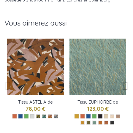
possède 3 Showrooms à Paris, Londres et Culemborg.
Vous aimerez aussi
Tissu ASTELIA de
Tissu EUPHORBE de
Casamance
Casamance
78,00 €
123,00 €