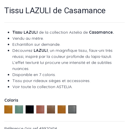
Tissu LAZULI de Casamance
Tissu LAZULI
de
la collection Astelia de
Casamance.
Vendu au mètre.
Echantillon sur demande.
Découvrez
LAZULI
, un magnifique tissu, faux-uni très
réussi, inspiré par la couleur profonde du lapis-lazuli.
L’effet texturé lui procure une intensité et de subtiles
nuances.
Disponible en 7 coloris.
Tissu pour rideaux sièges et accessoires.
Voir toute la collection ASTELIA
.
Coloris
Jaune ref 49921321
Celadon ref 49921220
Encre ref 49920816
Rose ref 49921624
Marron ref 49920412
Fauve ref 49921422
Gris ref 49920614
Référence
Gris ref 49920614