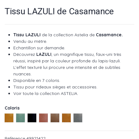
Tissu LAZULI de Casamance
Tissu LAZULI
de
la collection Astelia de
Casamance.
Vendu au mètre.
Echantillon sur demande.
Découvrez
LAZULI
, un magnifique tissu, faux-uni très
réussi, inspiré par la couleur profonde du lapis-lazuli.
L’effet texturé lui procure une intensité et de subtiles
nuances.
Disponible en 7 coloris.
Tissu pour rideaux sièges et accessoires.
Voir toute la collection ASTELIA
.
Coloris
Jaune ref 49921321
Celadon ref 49921220
Encre ref 49920816
Rose ref 49921624
Marron ref 49920412
Fauve ref 49921422
Gris ref 49920614
Référence
49921422