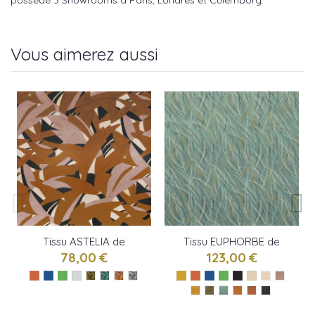
possède 3 Showrooms à Paris, Londres et Culemborg.
Vous aimerez aussi
Tissu ASTELIA de
Tissu EUPHORBE de
Casamance
Casamance
78,00 €
123,00 €