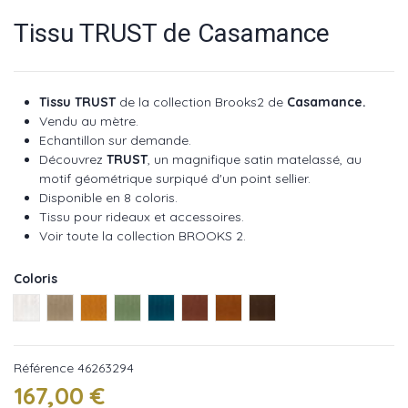
Tissu TRUST de Casamance
Tissu TRUST
de
la collection Brooks2 de
Casamance.
Vendu au mètre.
Echantillon sur demande.
Découvrez
TRUST
, un magnifique satin matelassé, au
motif géométrique surpiqué d'un point sellier.
Disponible en 8 coloris.
Tissu pour rideaux et accessoires.
Voir toute la collection BROOKS 2
.
Coloris
Blanc ref 46260133
Mastic ref 46260718
Ocre ref 46263294
Vert ref 46262987
Topaze ref 46262466
Rose ref 46263801
Noisette ref 46263112
Bronze ref 46260527
Référence
46263294
167,00 €