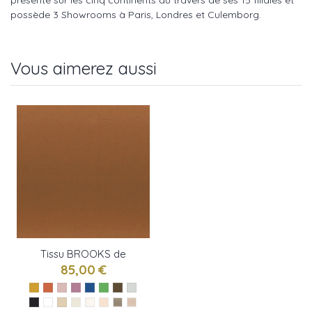
présente sur les cinq continents au travers de ses 15 filiales et
possède 3 Showrooms à Paris, Londres et Culemborg.
Vous aimerez aussi
Tissu BROOKS de
Casamance
85,00 €