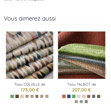
Vous aimerez aussi
Tissu COLVILLE de
Tissu TALBOT de
Osborne & little
Osborne & little
173,00 €
207,00 €