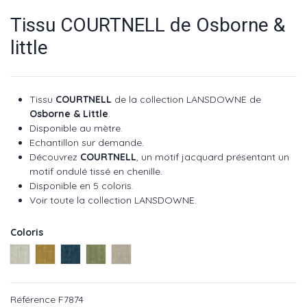
Tissu COURTNELL de Osborne &
little
Tissu
COURTNELL
de la collection
LANSDOWNE
de
Osborne & Little
.
Disponible au mètre.
Echantillon sur demande.
Découvrez
COURTNELL
, un motif jacquard présentant un
motif ondulé tissé en chenille.
Disponible en 5 coloris.
Voir toute la collection
LANSDOWNE
.
Coloris
Stone ref : F7874-01
Gold ref : F7874-02
Petrol ref : F7874-03
Moss ref : F7874-04
Linen ref : F7874-05
Référence
F7874