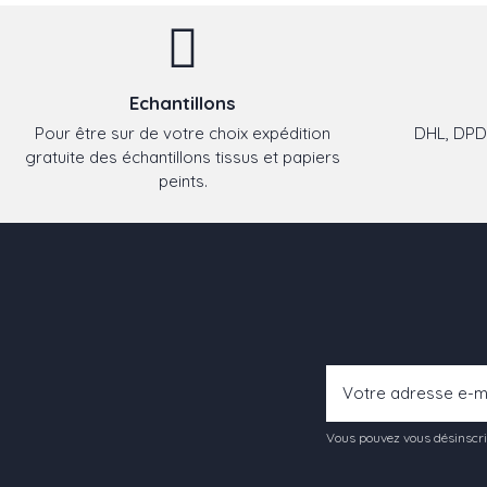
Echantillons
Pour être sur de votre choix expédition
DHL, DPD,
gratuite des échantillons tissus et papiers
peints.
Vous pouvez vous désinscrir