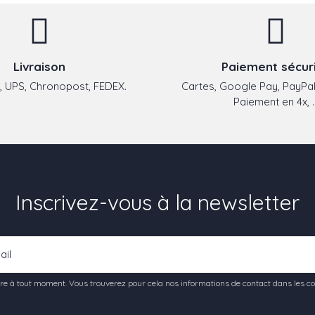
Livraison
Paiement sécur
 UPS, Chronopost, FEDEX.
Cartes, Google Pay, PayPal
Paiement en 4x, ..
Inscrivez-vous à la newsletter
e à tout moment. Vous trouverez pour cela nos informations de contact dans les condi