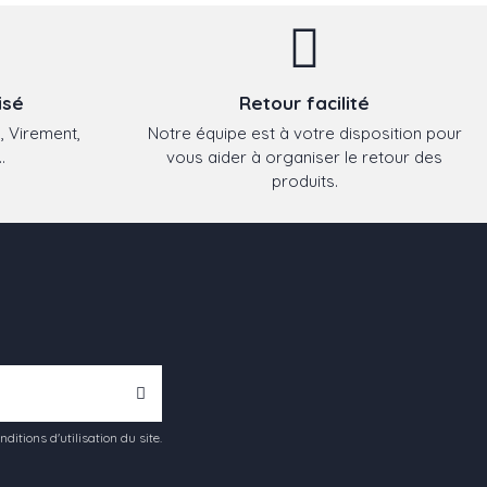
isé
Retour facilité
, Virement,
Notre équipe est à votre disposition pour
.
vous aider à organiser le retour des
produits.
tions d'utilisation du site.