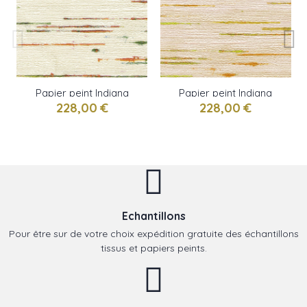
Papier peint Indiana
Papier peint Indiana
sable de Elitis
beige de Elitis
228,00 €
228,00 €
Echantillons
Pour être sur de votre choix expédition gratuite des échantillons
tissus et papiers peints.