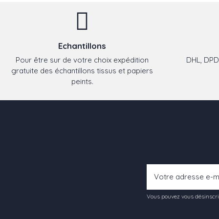
Echantillons
Pour être sur de votre choix expédition
DHL, DPD,
gratuite des échantillons tissus et papiers
peints.
Vous pouvez vous désinscrir