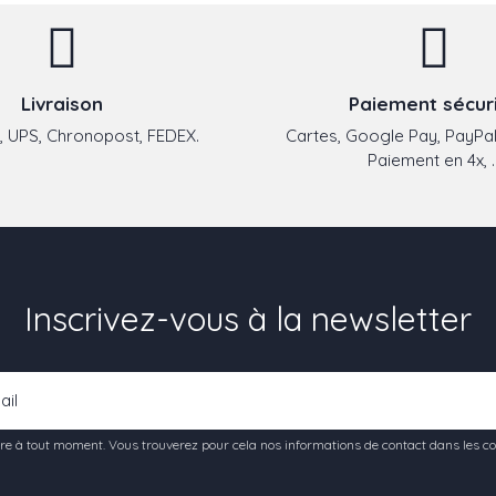
Livraison
Paiement sécur
 UPS, Chronopost, FEDEX.
Cartes, Google Pay, PayPal
Paiement en 4x, ..
Inscrivez-vous à la newsletter
e à tout moment. Vous trouverez pour cela nos informations de contact dans les condi