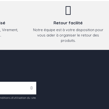
isé
Retour facilité
, Virement,
Notre équipe est à votre disposition pour
.
vous aider à organiser le retour des
produits.
tions d'utilisation du site.