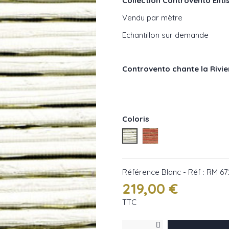
Collection Controvento Eliti
Vendu par mètre
Echantillon sur demande
Controvento chante la Rivier
Coloris
Blanc - Réf : RM 672 01
Saumon - Réf : RM 67
Référence
Blanc - Réf : RM 67
219,00 €
TTC