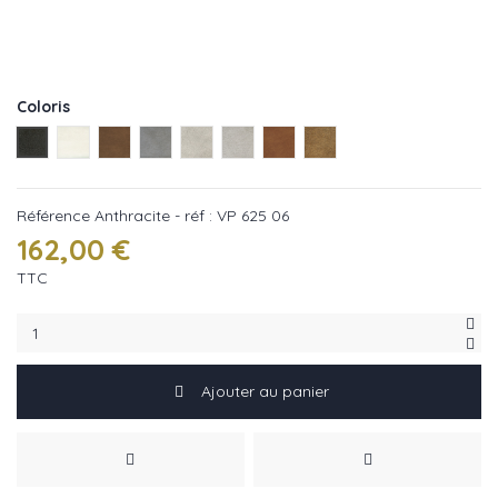
Coloris
Anthracite - réf : VP 625 06
Blanc cassé - réf : VP 625 01
Cannelle - réf : VP 625 26
Gris - réf : VP 625 05
Light gray - réf : VP 625 28
Gris clair - réf : VP 625 04
Noisette - réf : VP 625 10
Rouille - réf : VP 625 32
Référence
Anthracite - réf : VP 625 06
162,00 €
TTC
Ajouter au panier