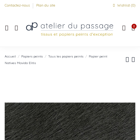
Contactez-nous
Plan du site
Wishlist (
0
)
0
Accueil
Papiers peints
Tous les papiers peints
Papier peint
Natives Movida Elitis