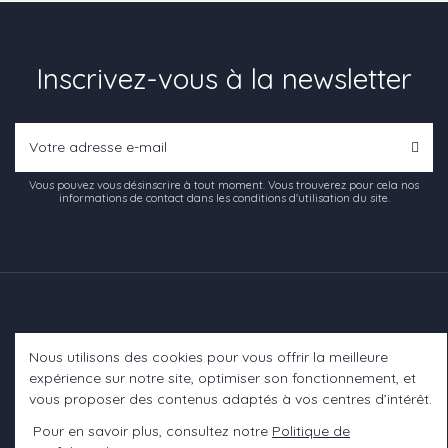
Inscrivez-vous à la newsletter
Vous pouvez vous désinscrire à tout moment. Vous trouverez pour cela nos
informations de contact dans les conditions d'utilisation du site.
Nous utilisons des cookies pour vous offrir la meilleure
Informations
expérience sur notre site, optimiser son fonctionnement, et
vous proposer des contenus adaptés à vos centres d’intérêt.
A propos
Pour en savoir plus, consultez notre
Politique de