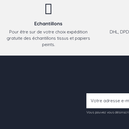
Echantillons
Pour être sur de votre choix expédition
DHL, DPD,
gratuite des échantillons tissus et papiers
peints.
Vous pouvez vous désinscrir