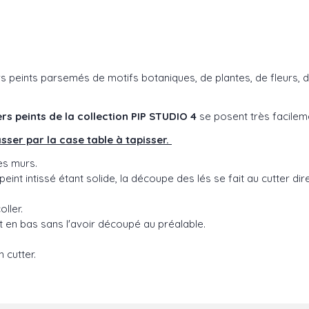
peints parsemés de motifs botaniques, de plantes, de fleurs, de fr
ers peints de la collection PIP STUDIO 4
se posent très facilem
sser par la case table à tapisser.
es murs.
peint intissé étant solide, la découpe des lés se fait au cutter di
oller.
aut en bas sans l'avoir découpé au préalable.
 cutter.