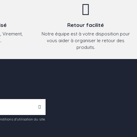
isé
Retour facilité
, Virement,
Notre équipe est à votre disposition pour
.
vous aider à organiser le retour des
produits.
tions d'utilisation du site.