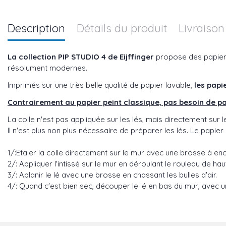
Description
Détails du produit
Livraison
La collection PIP STUDIO 4
de Eijffinger
propose des papiers 
résolument modernes.
Imprimés sur une très belle qualité de papier lavable,
les papi
Contrairement au papier peint classique, pas besoin de pa
La colle n'est pas appliquée sur les lés, mais directement sur l
Il n'est plus non plus nécessaire de préparer les lés. Le papier 
1/:Etaler la colle directement sur le mur avec une brosse à enc
2/: Appliquer l'intissé sur le mur en déroulant le rouleau de h
3/: Aplanir le lé avec une brosse en chassant les bulles d'air.
4/: Quand c'est bien sec, découper le lé en bas du mur, avec un