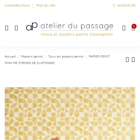
Contactez-nous
Plan du site
Wishlist (
0
)
0
Accueil
Papiers peints
Tous les papiers peints
PAPIER PEINT
MINI ME FORMES DE EIJFFINGER