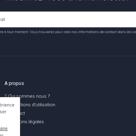
e à tout moment. Vous trouverez pour cela nos informations de contact dans les condi
A propos
Qui sommes nous ?
Conditions d'utilisation
érience
oser
Contact
Mentions légales
lité
.
es