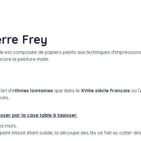
erre Frey
lle est composée de papiers peints aux techniques d’impressions va
ncore la peinture mate.
’art d’e
thnies lointaines
que dans le
XVIIIe siècle français
ou l’
ques.
ser par la case table à tapisser.
es murs.
peint intissé étant solide, la découpe des lés se fait au cutter di