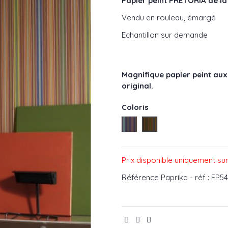
Papier peint PRETORIA de la 
Vendu en rouleau, émargé
Echantillon sur demande
Magnifique papier peint au
original.
Coloris
Indigo - réf : FP542001
Paprika - réf : FP5420
Prix disponible uniquement s
Référence
Paprika - réf : FP5