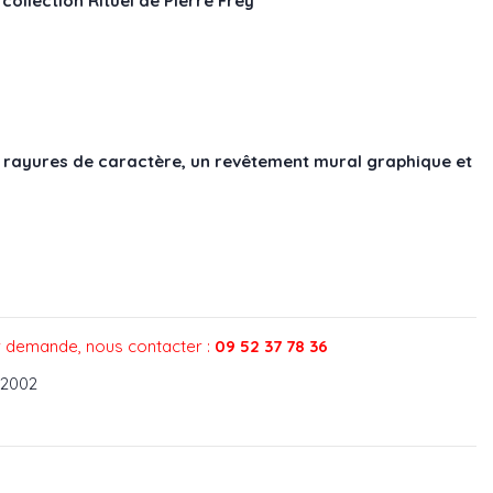
collection Rituel de Pierre Frey
x rayures de caractère, un revêtement mural graphique et
02
ur demande, nous contacter :
09 52 37 78 36
42002