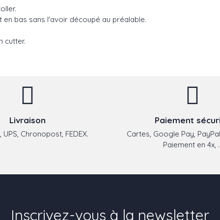
ller.
aut en bas sans l'avoir découpé au préalable.
 cutter.
Livraison
Paiement sécur
 UPS, Chronopost, FEDEX.
Cartes, Google Pay, PayPal
Paiement en 4x, ..
Inscrivez-vous à la newsletter