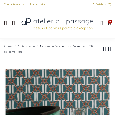
Contactez-nous
Plan du site
Wishlist (
0
)
0
Accueil
Papiers peints
Tous les papiers peints
Papier peint MIA
de Pierre Frey