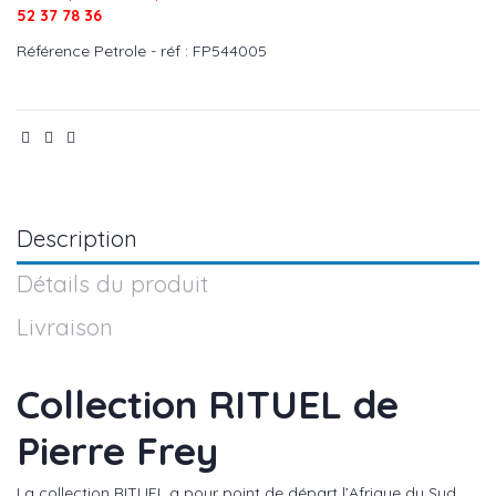
52 37 78 36
Référence
Petrole - réf : FP544005
Description
Détails du produit
Livraison
Collection RITUEL de
Pierre Frey
La collection RITUEL a pour point de départ l’Afrique du Sud.