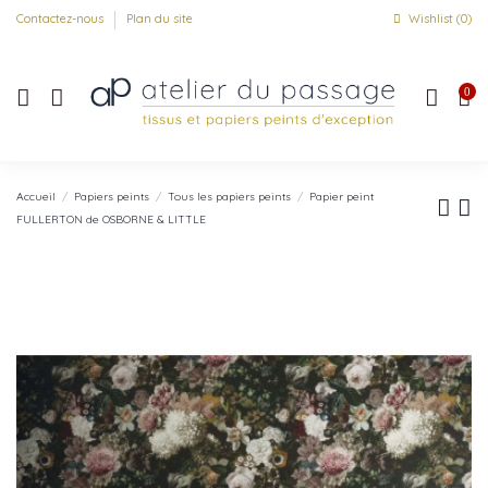
Contactez-nous
Plan du site
Wishlist (
0
)
0
Accueil
Papiers peints
Tous les papiers peints
Papier peint
FULLERTON de OSBORNE & LITTLE