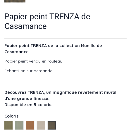
Papier peint TRENZA de
Casamance
Papier peint TRENZA de la collection Manille de
Casamance
Papier peint vendu en rouleau
Echantillon sur demande
Découvrez TRENZA, un magnifique revêtement mural
d'une grande finesse.
Disponible en 5 coloris.
Coloris
EMERAUDE - réf : 74670558
vertdg - réf : 74670354
safran - réf : 74670456
sable - réf : 74670150
Noir - réf : 74670660