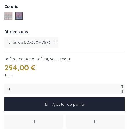
Coloris
Gris- réf : sylve IL
Rose- réf : sylve IL
Dimensions
Référence
Rose- réf : sylve IL 456 B
294,00 €
TTC
Ajouter au panier