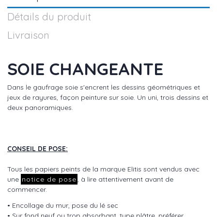
Détails du produit
Livraison
SOIE CHANGEANTE
Dans le gaufrage soie s'encrent les dessins géométriques et
jeux de rayures, façon peinture sur soie. Un uni, trois dessins et
deux panoramiques.
CONSEIL DE POSE:
Tous les papiers peints de la marque Elitis sont vendus avec
une
notice de pose
, à lire attentivement avant de
commencer.
• Encollage du mur, pose du lé sec
• Sur fond neuf ou trop absorbant, type plâtre, préférer