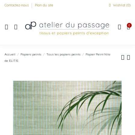
Contactez-nous
Plan du site
Wishlist (
0
)
0
Accueil
Papiers peints
Tous les papiers peints
Papier Peint Nila
de ELITIS