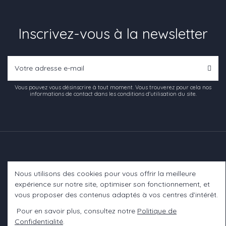
Inscrivez-vous à la newsletter
Vous pouvez vous désinscrire à tout moment. Vous trouverez pour cela nos
informations de contact dans les conditions d'utilisation du site.
Nous utilisons des cookies pour vous offrir la meilleure
Informations
expérience sur notre site, optimiser son fonctionnement, et
vous proposer des contenus adaptés à vos centres d’intérêt.
A propos
Pour en savoir plus, consultez notre
Politique de
Confidentialité
.