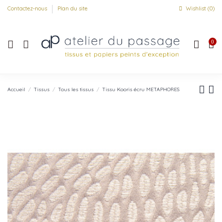
Contactez-nous
Plan du site
Wishlist (
0
)
0
Accueil
Tissus
Tous les tissus
Tissu Kooris écru METAPHORES