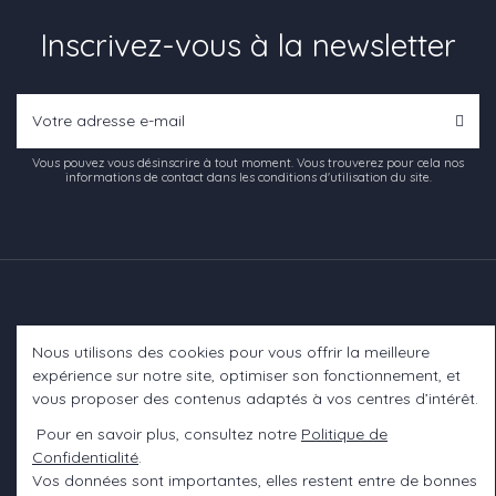
Inscrivez-vous à la newsletter
Vous pouvez vous désinscrire à tout moment. Vous trouverez pour cela nos
informations de contact dans les conditions d'utilisation du site.
Nous utilisons des cookies pour vous offrir la meilleure
Informations
expérience sur notre site, optimiser son fonctionnement, et
vous proposer des contenus adaptés à vos centres d’intérêt.
A propos
Pour en savoir plus, consultez notre
Politique de
Confidentialité
.
Contact us
Vos données sont importantes, elles restent entre de bonnes