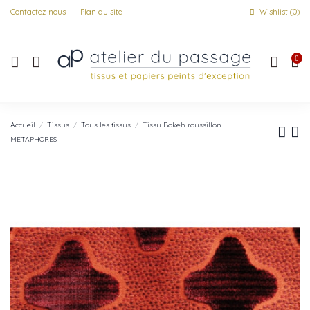
Contactez-nous
Plan du site
Wishlist (
0
)
0
Accueil
Tissus
Tous les tissus
Tissu Bokeh roussillon
METAPHORES