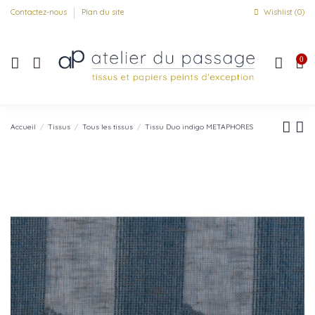
Contactez-nous
Plan du site
Wishlist (
0
)
0
Accueil
Tissus
Tous les tissus
Tissu Duo indigo METAPHORES