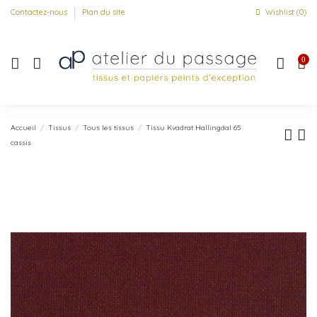
Contactez-nous
Plan du site
Wishlist (
0
)
0
Accueil
Tissus
Tous les tissus
Tissu Kvadrat Hallingdal 65
cassis