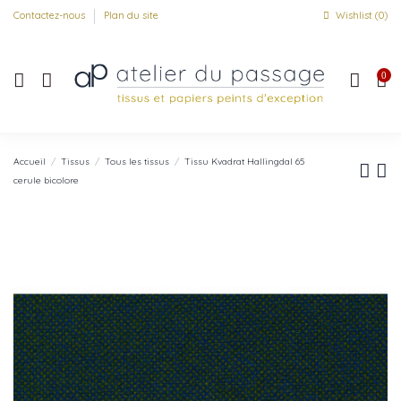
Contactez-nous
Plan du site
Wishlist (
0
)
0
Accueil
Tissus
Tous les tissus
Tissu Kvadrat Hallingdal 65
cerule bicolore