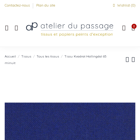
Contactez-nous
Plan du site
Wishlist (
0
)
0
Accueil
Tissus
Tous les tissus
Tissu Kvadrat Hallingdal 65
minuit