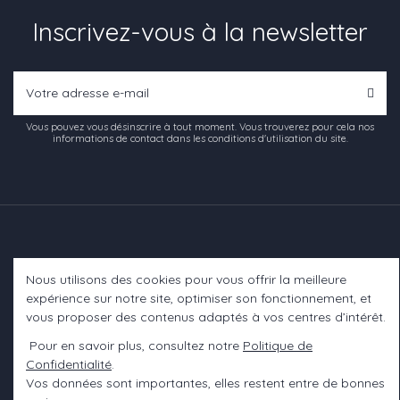
Inscrivez-vous à la newsletter
Vous pouvez vous désinscrire à tout moment. Vous trouverez pour cela nos
informations de contact dans les conditions d'utilisation du site.
Nous utilisons des cookies pour vous offrir la meilleure
Informations
expérience sur notre site, optimiser son fonctionnement, et
vous proposer des contenus adaptés à vos centres d’intérêt.
A propos
Pour en savoir plus, consultez notre
Politique de
Confidentialité
.
Contact us
Vos données sont importantes, elles restent entre de bonnes