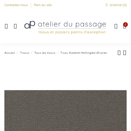
Contactez-nous
Plan du site
Wishlist (
0
)
0
Accueil
Tissus
Tous les tissus
Tissu Kvadrat Hallingdal 65 acier