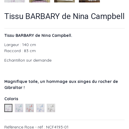
Tissu BARBARY de Nina Campbell
Tissu BARBARY de Nina Campbell.
Largeur : 140 cm
Raccord : 83 cm
Echantillon sur demande
Magnifique toile, un hommage aux singes du rocher de
Gibraltar !
Coloris
Rose - réf : NCF4193-01
Vert - réf : NCF4193-02
Rouge - réf : NCF4193-04
Bleu - réf : NCF4193-03
Nb - réf : NCF4193-05
Référence
Rose - réf : NCF4193-01