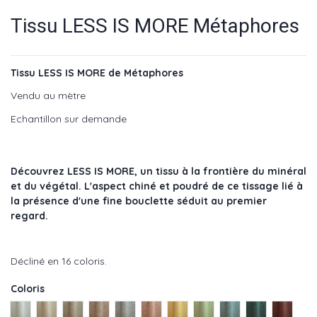
Tissu LESS IS MORE Métaphores
Tissu LESS IS MORE de Métaphores
Vendu au mètre
Echantillon sur demande
Découvrez LESS IS MORE, un tissu à la frontière du minéral
et du végétal. L'aspect chiné et poudré de ce tissage lié à
la présence d'une fine bouclette séduit au premier
regard.
Décliné en 16 coloris.
Coloris
Perle - réf : 71372-001
Sable - réf : 71372-002
Lievre - réf : 71372-003
Noisette - réf : 71372-004
Pierre - réf : 71372-005
Tomette - réf : 71372-006
Paille - réf : 71372-007
Printemps - réf : 71372-
Pacifique - réf : 7
Lagon - réf :
Rouille 