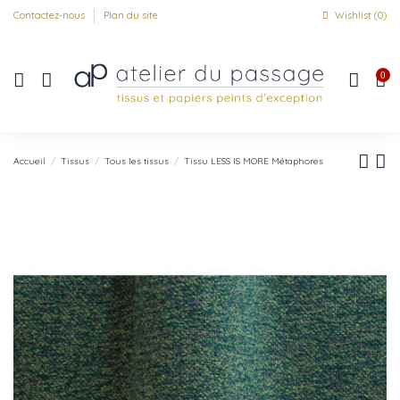
Contactez-nous
Plan du site
Wishlist (
0
)
0
Accueil
Tissus
Tous les tissus
Tissu LESS IS MORE Métaphores